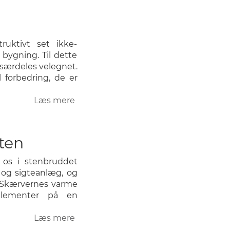
ruktivt set ikke-
bygning. Til dette
særdeles velegnet.
 forbedring, de er
Læs mere
om
Skalsten
ten
f os i stenbruddet
og sigteanlæg, og
. Skærvernes varme
nelementer på en
Læs mere
om
Skærver