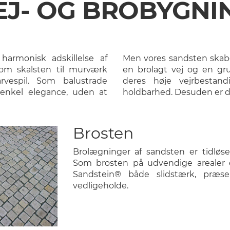
EJ- OG BROBYGNI
harmonisk adskillelse af
Men vores sandsten skabe
om skalsten til murværk
en brolagt vej og en gr
rvespil.
Som balustrade
deres høje vejrbesta
 enkel elegance, uden at
holdbarhed. Desuden er de
Brosten
Brolægninger af sandsten er tidløse 
Som brosten på udvendige arealer 
Sandstein® både slidstærk, præse
vedligeholde.