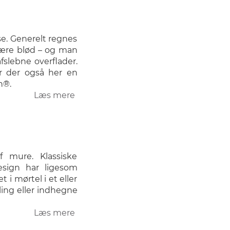
se. Generelt regnes
være blød – og man
afslebne overflader.
er der også her en
n®.
Læs mere
om
Gulvfliser
f mure. Klassiske
esign har ligesom
i mørtel i et eller
eling eller indhegne
Læs mere
om
Mursten