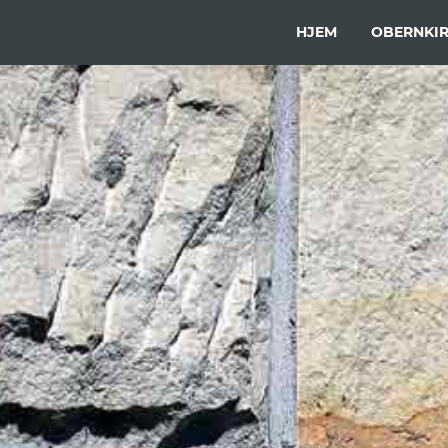
Hauptnavigation
HJEM
OBERNKIR
Gå
til
hovedindhold