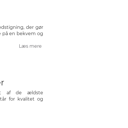
og
Gabionsten
edstigning, der gør
le på en bekvem og
Læs mere
om
Trappeanlæg
r
et af de ældste
år for kvalitet og
Læs mere
om
Vægbyggematerialer