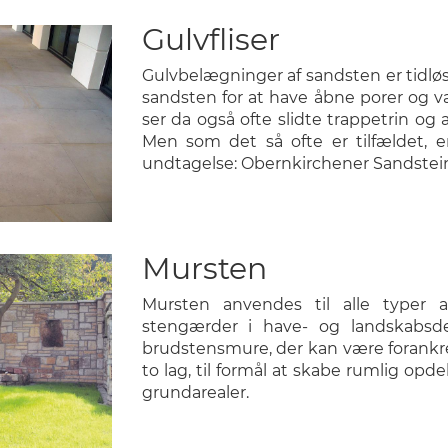
Gulvfliser
Gulvbelægninger af sandsten er tidlø
sandsten for at have åbne porer og 
ser da også ofte slidte trappetrin og 
Men som det så ofte er tilfældet, 
undtagelse: Obernkirchener Sandstei
Mursten
Mursten anvendes til alle typer a
stengærder i have- og landskabsd
brudstensmure, der kan være forankret 
to lag, til formål at skabe rumlig opd
grundarealer.