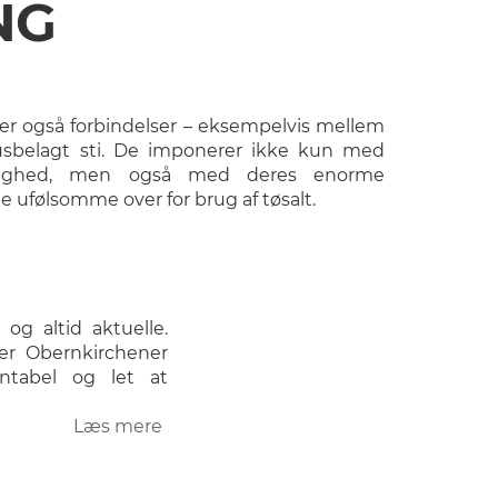
NG
r også forbindelser – eksempelvis mellem
usbelagt sti. De imponerer ikke kun med
ndighed, men også med deres enorme
 ufølsomme over for brug af tøsalt.
og altid aktuelle.
er Obernkirchener
ntabel og let at
Læs mere
om
Brosten