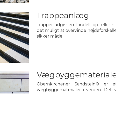
Trappeanlæg
Trapper udgør en trindelt op- eller n
det muligt at overvinde højdeforskel
sikker måde.
Vægbyggemateriale
Obernkirchener Sandstein® er 
vægbyggematerialer i verden. Det st
langtidsholdbarhed.