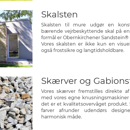
Skalsten
Skalsten til mure udgør en konst
bærende vejrbeskyttende skal på en 
formål er Obernkirchener Sandstein® 
Vores skalsten er ikke kun en visuel
også frostsikre og langtidsholdbare.
Skærver og Gabions
Vores skærver fremstilles direkte a
med vores egne knusningsmaskiner 
det er et kvalitetsovervåget produkt
farver afrunder udendørs desig
harmonisk måde.